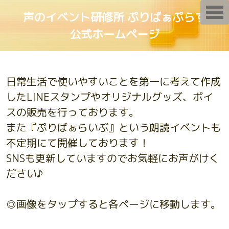
T
声のイベント研修所 ぷりばぁぷらす
o
g
公式ホームページ
g
l
e
n
a
v
日常生活で使いやすいことを第一に考えて作成
i
g
したLINEスタンプやオリジナルグッズ、ボイ
a
t
スの販売を行っております。
i
o
また『ぷりばぁらいぶ』という朗読イベントも
n
不定期にて開催しております！
SNSも更新していますのでお気軽にお声がけく
ださい♪
◎画像をタップすると各ページに移動します。