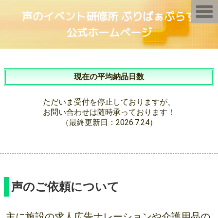
T
声のイベント研修所 ぷりばぁぷらす
o
g
公式ホームページ
g
l
e
n
a
v
i
現在の平均納品日数
g
a
t
ただいま受付を停止しておりますが、
i
o
お問い合わせは随時承っております！
n
（最終更新日：2026.7.24）
声のご依頼について
主に施設の求人広告ナレーションや介護用品の