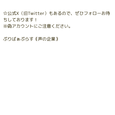
☆公式X（旧Twitter）もあるので、ぜひフォローお待
ちしております！
※偽アカウントにご注意ください。
ぷりばぁぷらす｟声の企業｠
＠PRplus_official
ぷりばぁらいぶ【公式】
＠PRplus_hime2
copyright© 2022 ぷりばぁぷらす All Rights Reserved.