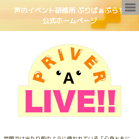
T
声のイベント研修所 ぷりばぁぷらす
o
g
公式ホームページ
g
l
e
n
a
v
i
g
a
t
i
o
n
世間では当たり前のように使われている「心身ともに